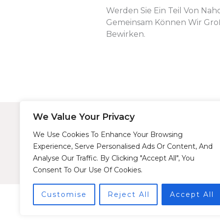
Werden Sie Ein Teil Von Nah
Gemeinsam Können Wir Große
Bewirken.
We Value Your Privacy
Links
Projek
We Use Cookies To Enhance Your Browsing
Datenschutzerklärung
Auffors
Experience, Serve Personalised Ads Or Content, And
Impressum
Aktuell
Analyse Our Traffic. By Clicking "Accept All", You
Kontakt
Abgesch
Consent To Our Use Of Cookies.
Customise
Reject All
Accept All