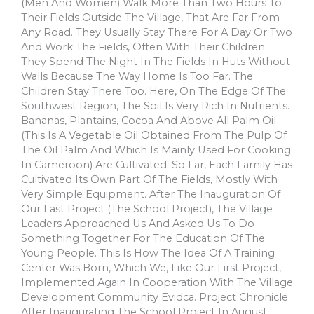
(men And Women) Walk More Than Two Hours To
Their Fields Outside The Village, That Are Far From
Any Road. They Usually Stay There For A Day Or Two
And Work The Fields, Often With Their Children.
They Spend The Night In The Fields In Huts Without
Walls Because The Way Home Is Too Far. The
Children Stay There Too. Here, On The Edge Of The
Southwest Region, The Soil Is Very Rich In Nutrients.
Bananas, Plantains, Cocoa And Above All Palm Oil
(this Is A Vegetable Oil Obtained From The Pulp Of
The Oil Palm And Which Is Mainly Used For Cooking
In Cameroon) Are Cultivated. So Far, Each Family Has
Cultivated Its Own Part Of The Fields, Mostly With
Very Simple Equipment. After The Inauguration Of
Our Last Project (the School Project), The Village
Leaders Approached Us And Asked Us To Do
Something Together For The Education Of The
Young People. This Is How The Idea Of A Training
Center Was Born, Which We, Like Our First Project,
Implemented Again In Cooperation With The Village
Development Community Evidca. Project Chronicle
After Inaugurating The School Project In August