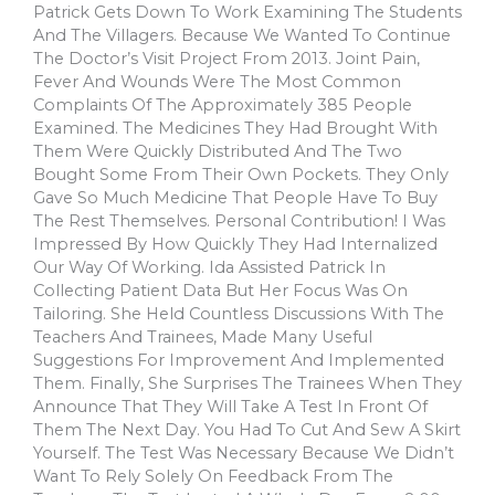
Patrick Gets Down To Work Examining The Students
And The Villagers. Because We Wanted To Continue
The Doctor’s Visit Project From 2013. Joint Pain,
Fever And Wounds Were The Most Common
Complaints Of The Approximately 385 People
Examined. The Medicines They Had Brought With
Them Were Quickly Distributed And The Two
Bought Some From Their Own Pockets. They Only
Gave So Much Medicine That People Have To Buy
The Rest Themselves. Personal Contribution! I Was
Impressed By How Quickly They Had Internalized
Our Way Of Working. Ida Assisted Patrick In
Collecting Patient Data But Her Focus Was On
Tailoring. She Held Countless Discussions With The
Teachers And Trainees, Made Many Useful
Suggestions For Improvement And Implemented
Them. Finally, She Surprises The Trainees When They
Announce That They Will Take A Test In Front Of
Them The Next Day. You Had To Cut And Sew A Skirt
Yourself. The Test Was Necessary Because We Didn’t
Want To Rely Solely On Feedback From The