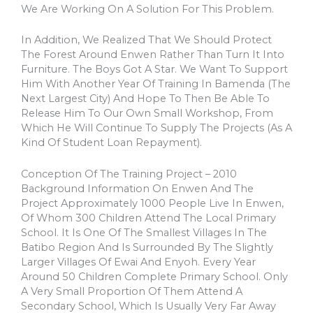
We Are Working On A Solution For This Problem.
In Addition, We Realized That We Should Protect
The Forest Around Enwen Rather Than Turn It Into
Furniture. The Boys Got A Star. We Want To Support
Him With Another Year Of Training In Bamenda (the
Next Largest City) And Hope To Then Be Able To
Release Him To Our Own Small Workshop, From
Which He Will Continue To Supply The Projects (as A
Kind Of Student Loan Repayment).
Conception Of The Training Project – 2010
Background Information On Enwen And The
Project Approximately 1000 People Live In Enwen,
Of Whom 300 Children Attend The Local Primary
School. It Is One Of The Smallest Villages In The
Batibo Region And Is Surrounded By The Slightly
Larger Villages Of Ewai And Enyoh. Every Year
Around 50 Children Complete Primary School. Only
A Very Small Proportion Of Them Attend A
Secondary School, Which Is Usually Very Far Away