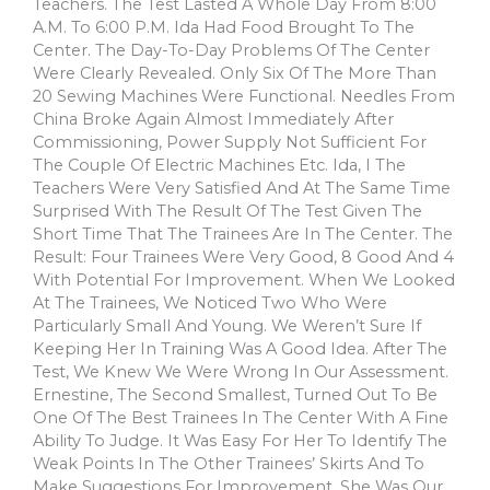
Teachers. The Test Lasted A Whole Day From 8:00
A.m. To 6:00 P.m. Ida Had Food Brought To The
Center. The Day-To-Day Problems Of The Center
Were Clearly Revealed. Only Six Of The More Than
20 Sewing Machines Were Functional. Needles From
China Broke Again Almost Immediately After
Commissioning, Power Supply Not Sufficient For
The Couple Of Electric Machines Etc. Ida, I The
Teachers Were Very Satisfied And At The Same Time
Surprised With The Result Of The Test Given The
Short Time That The Trainees Are In The Center. The
Result: Four Trainees Were Very Good, 8 Good And 4
With Potential For Improvement. When We Looked
At The Trainees, We Noticed Two Who Were
Particularly Small And Young. We Weren’t Sure If
Keeping Her In Training Was A Good Idea. After The
Test, We Knew We Were Wrong In Our Assessment.
Ernestine, The Second Smallest, Turned Out To Be
One Of The Best Trainees In The Center With A Fine
Ability To Judge. It Was Easy For Her To Identify The
Weak Points In The Other Trainees’ Skirts And To
Make Suggestions For Improvement. She Was Our