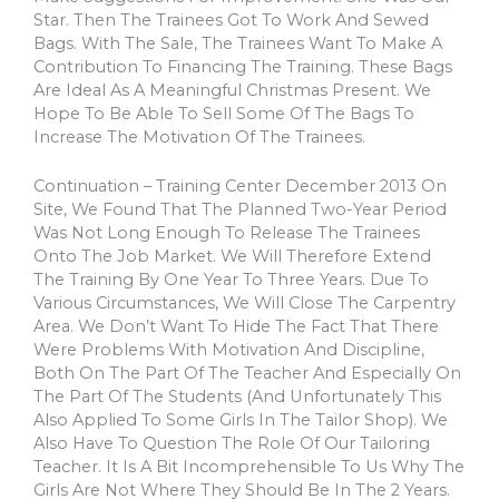
Star. Then The Trainees Got To Work And Sewed
Bags. With The Sale, The Trainees Want To Make A
Contribution To Financing The Training. These Bags
Are Ideal As A Meaningful Christmas Present. We
Hope To Be Able To Sell Some Of The Bags To
Increase The Motivation Of The Trainees.
Continuation – Training Center December 2013 On
Site, We Found That The Planned Two-Year Period
Was Not Long Enough To Release The Trainees
Onto The Job Market. We Will Therefore Extend
The Training By One Year To Three Years. Due To
Various Circumstances, We Will Close The Carpentry
Area. We Don’t Want To Hide The Fact That There
Were Problems With Motivation And Discipline,
Both On The Part Of The Teacher And Especially On
The Part Of The Students (and Unfortunately This
Also Applied To Some Girls In The Tailor Shop). We
Also Have To Question The Role Of Our Tailoring
Teacher. It Is A Bit Incomprehensible To Us Why The
Girls Are Not Where They Should Be In The 2 Years.