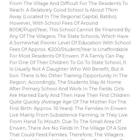
From The Village And Difficult For The Residents To
Reach. A Relatively Good School Is About 17km
Away (located In The Regional Capital, Batibo).
However, With School Fees Of Around
800€/pupil/year, This School Cannot Be Financed By
Any Of The Villagers. The State Schools, Which Have
A Somewhat Poorer Level Of Education With School
Fees Of Approx. €200/student/year Is Unaffordable
For Most Residents Of Enwen. If A Family Can Pay
For One Of Their Children To Go To State School, It
Is Usually Not A Daughter Who Will Benefit, But A
Son. There Is No Other Training Opportunity In The
Region. Accordingly, The Students Stay At Home
After Primary School And Work In The Fields. Girls
Are Married Early And Then Have Their First Children
Quite Quickly (average Age Of The Mother For The
First Birth: Approx. 16 Years). The Families In Enwen
Live Mainly From Subsistence Farming, Ie They Live
From Hand To Mouth. Due To The Small Area Of
Enwen, There Are No Fields In The Village Of A Size
That Could Feed Families. Therefore, The Villagers